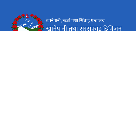
खानेपानी, ऊर्जा तथा सिँचाइ मन्त्रालय
खानेपानी तथा सरसफाइ डिभिजन
चौतारा,सिन्धुपाल्चोक
कार्यालय समय
जाडो (कार्तिक १६ देखि माघ १५)
०९:००-४:००
सोमबार - शुक्रबार
गर्मी (माघ १६ देखि कार्तिक १५)
०९:००-५:००
सोमबार - शुक्रबार