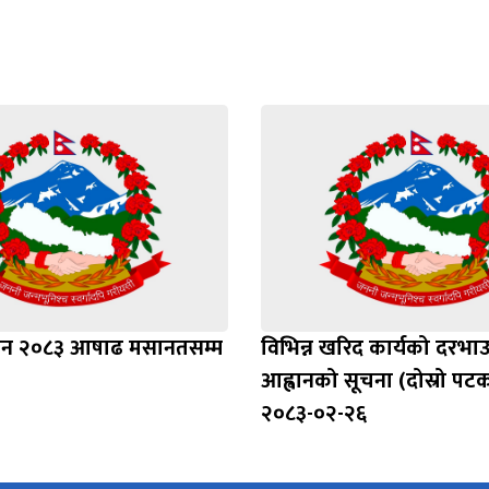
ाशन २०८३ आषाढ मसानतसम्म
विभिन्न खरिद कार्यको दरभाउप
आह्वानको सूचना (दोस्रो पट
२०८३-०२-२६