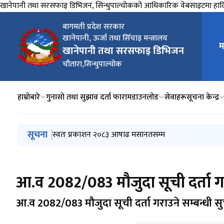
खानेपानी तथा सरसफाइ डिभिजन, सिन्धुपाल्चोकको आधिकारिक वेबसाइटमा हार्
बागमती प्रदेश सरकार
खानेपानी, ऊर्जा तथा सिँचाइ मन्त्रालय
म
मुख्य न
खानेपानी तथा सरसफाइ डिभिजन
चौतारा,सिन्धुपाल्चोक
हाम्रोबारे
गुनासो तथा सुझाव दर्ता फाराम
डाउनलोड
सेवाहरू
सूचना केन्द्र
मुख्य नेभिगेसनमा जानुहोस्
सूचना
मौजुदा सूचीमा दर्ता हुन आउने सम्बन्धी सूचना
स्वतः प्नकाशन २०८३ आषाढ मसानतसम्म
विभिन्न खरिद कार्यको दरभाउपत्र आह्वानको सूचना (दोस्रो प
विभिन्न खरिद कार्यको दरभाउपत्र आह्वानको सूचना
१९ ‍औँ गणतन्त्र दिवस
आ.व 2082/083 मौजुदा सूची दर्ता गर
आ.व 2082/083 मौजुदा सूची दर्ता गराउने सम्बन्धी स