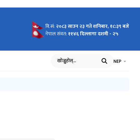
वि.सं:
२०८३ साउन २३ गते शनिबार, १८:३९ बजे
)
ो
आर्थिक
 २०८२ को
ुपाल्चोक
पलान्चोक
आर्थिक
नेपाल संवत:
११४६ दिल्लागा दशमी - २५
ान ९ बजे
ती तथा
तबार
न्द रहने
भाषा चयन गर्नुह
भाषा प
NEP
खोज्नुहोस्