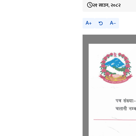
२१ साउन, २०८२
A
A