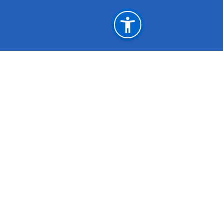
महत्त्वपूर्ण लिङ्कहरू
आन्तरिक मामिला तथा कानून मन्त्रालय
आर्थिक मामि
मुख्यमन्त्री तथा मन्त्रिपरिषद्को कार्यालय
सङ्‍घीय माम
प्रदेश लोक सेवा आयोग,बागमती प्रदेश
एकिकृत कार्
खानेपानी, ऊर्जा तथा सिँचाइ मन्त्रालय
राष्ट्रिय प्
चौतारा,सिन्धुपाल्चोक
pr3wss