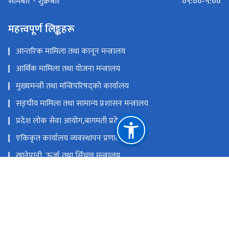
०९:००-५:००
सोमबार - शुक्रबार
महत्त्वपूर्ण लिङ्कहरू
आन्तरिक मामिला तथा कानून मन्त्रालय
आर्थिक मामिला तथा योजना मन्त्रालय
मुख्यमन्त्री तथा मन्त्रिपरिषद्को कार्यालय
सङ्‍घीय मामिला तथा सामान्य प्रशासन मन्त्रालय
प्रदेश लोक सेवा आयोग,बागमती प्रदेश
एकिकृत कार्यालय व्यवस्थापन प्रणाली
खानेपानी, ऊर्जा तथा सिँचाइ मन्त्रालय
राष्ट्रिय प्राकृतिक स्रोत तथा वित्त आयोग
चौतारा,सिन्धुपाल्चोक
pr3wssd3@gmail.com , Telephone 011620149