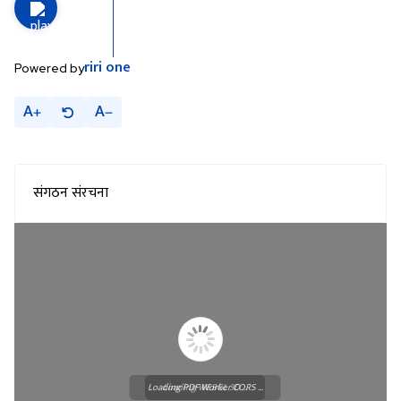
riri
one
Powered by
A
A
संगठन संरचना
Loading PDF Worker CORS ...
Loading WEBGL 3D ...