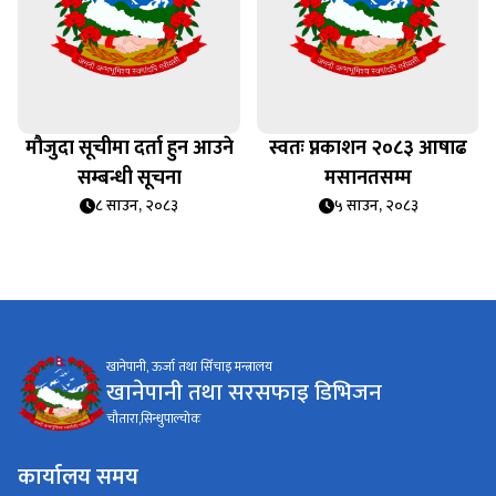
मौजुदा सूचीमा दर्ता हुन आउने
स्वतः प्नकाशन २०८३ आषाढ
सम्बन्धी सूचना
मसानतसम्म
८ साउन, २०८३
५ साउन, २०८३
खानेपानी, ऊर्जा तथा सिँचाइ मन्त्रालय
खानेपानी तथा सरसफाइ डिभिजन
चौतारा,सिन्धुपाल्चोक
कार्यालय समय