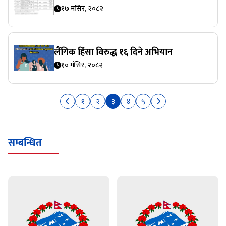
१७ मंसिर, २०८२
लैंगिक हिंसा विरुद्ध १६ दिने अभियान
१० मंसिर, २०८२
१
२
३
४
५
सम्बन्धित